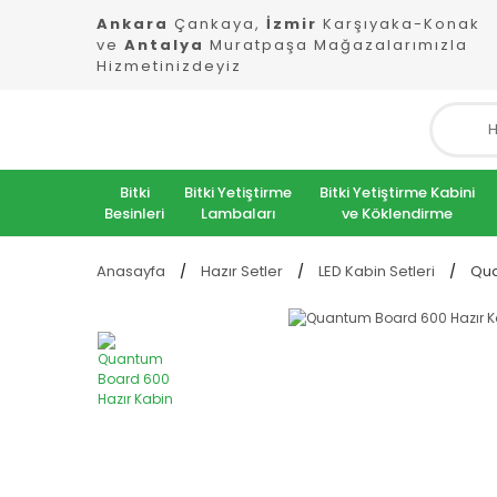
Ankara
Çankaya,
İzmir
Karşıyaka-Konak
ve
Antalya
Muratpaşa Mağazalarımızla
Hizmetinizdeyiz
Bitki
Bitki Yetiştirme
Bitki Yetiştirme Kabini
Besinleri
Lambaları
ve Köklendirme
Anasayfa
Hazır Setler
LED Kabin Setleri
Qua