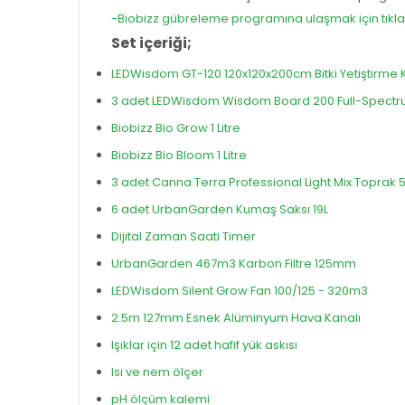
-Biobizz gübreleme programına ulaşmak için tıkla
Set içeriği;
LEDWisdom GT-120 120x120x200cm Bitki Yetiştirme 
3 adet LEDWisdom Wisdom Board 200 Full-Spectrum
Biobizz Bio Grow 1 Litre
Biobizz Bio Bloom 1 Litre
3 adet Canna Terra Professional Light Mix Toprak 
6 adet UrbanGarden Kumaş Saksı 19L
Dijital Zaman Saati Timer
UrbanGarden 467m3 Karbon Filtre 125mm
LEDWisdom Silent Grow Fan 100/125 - 320m3
2.5m 127mm Esnek Alüminyum Hava Kanalı
Işıklar için 12 adet hafif yük askısı
Isı ve nem ölçer
pH ölçüm kalemi