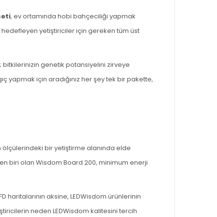
seti
, ev ortamında hobi bahçeciliği yapmak
hedefleyen yetiştiriciler için gereken tüm üst
itkilerinizin genetik potansiyelini zirveye
ç yapmak için aradığınız her şey tek bir pakette,
m ölçülerindeki bir yetiştirme alanında elde
rden biri olan Wisdom Board 200, minimum enerji
D haritalarının aksine, LEDWisdom ürünlerinin
tiricilerin neden LEDWisdom kalitesini tercih