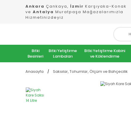
Ankara
Çankaya,
İzmir
Karşıyaka-Konak
ve
Antalya
Muratpaşa Mağazalarımızla
Hizmetinizdeyiz
Bitki
Bitki Yetiştirme
Bitki Yetiştirme Kabini
Besinleri
Lambaları
ve Köklendirme
Anasayfa
Saksılar, Tohumlar, Ölçüm ve Bahçecilik