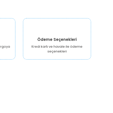
Ödeme Seçenekleri
kargoya
Kredi kartı ve havale ile ödeme
seçenekleri
E-BÜLTEN KAYIT
enililiklerden Haberdar Olmak İçin Kaydolun