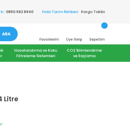
Hobi Tarım Rehberi
Kargo Takibi
tı
: 0850 582 8940
ARA
Favorilerim
Üye Girişi
Sepetim
ik
Havalandırma ve Koku
CO2 İklimlendirme
r
Filtreleme Sistemleri
ve İlaçlama
 Litre
e!