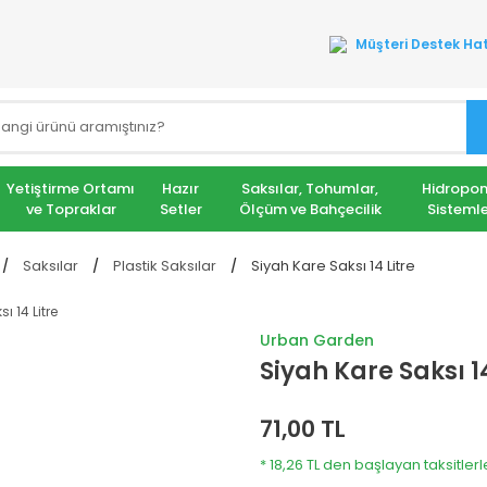
Müşteri Destek Hat
Yetiştirme Ortamı
Hazır
Saksılar, Tohumlar,
Hidropon
ve Topraklar
Setler
Ölçüm ve Bahçecilik
Sistemle
Saksılar
Plastik Saksılar
Siyah Kare Saksı 14 Litre
Urban Garden
Siyah Kare Saksı 14
71,00 TL
* 18,26 TL den başlayan taksitlerl