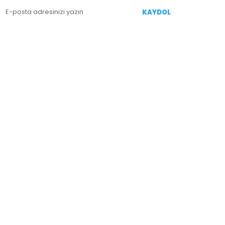
KAYDOL
İZİ TAKİP EDİN