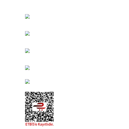
Bahçelievler Mah. Orhan Şaik Gökyay Sokak No: 8-
Karşıyaka/İZMİR
Kahramanlar Mah. 1417. Sokak No: 9-AB Konak/İZMİ
Bayındır Mah. 322. Sokak No: 30-2
Muratpaşa/Antalya
0850 582 8940
destek@urbangarden.com.tr