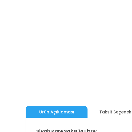
Ürün Açıklaması
Taksit Seçenekl
Siyah Kare Saksı 14 Litre: