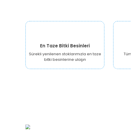
En Taze Bitki Besinleri
Sürekli yenilenen stoklarımızla en taze
Tüm 
bitki besinlerine ulaşın
URBANGARDEN Tarım ve Sanayi LTD.
Oğuzlar Mah. 1388. Cadde No: 32-B
Çankaya/ANKARA