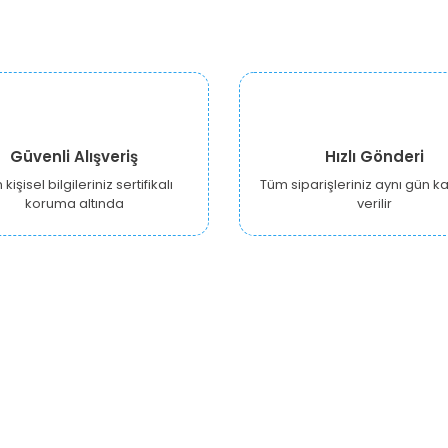
Güvenli Alışveriş
Hızlı Gönderi
kişisel bilgileriniz sertifikalı
Tüm siparişleriniz aynı gün 
koruma altında
verilir
KURUMSAL
ALIŞVERİŞ
Y
Hakkımızda
Hesabım