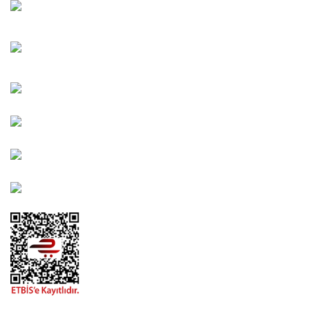
Oğuzlar Mah. 1388. Cadde No: 32-B Çankaya/ANKARA
Bahçelievler Mah. Orhan Şaik Gökyay Sokak No: 8-A
Karşıyaka/İZMİR
Kahramanlar Mah. 1417. Sokak No: 9-AB Konak/İZMİR
Bayındır Mah. 322. Sokak No: 30-2 Muratpaşa/Antalya
0850 582 8940
destek@urbangarden.com.tr