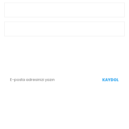
KURUMSAL
ALIŞVERİŞ
E-BÜLTEN KAYIT
Yenililiklerden Haberdar Olmak İçin Kaydolun
KAYDOL
BİZİ TAKİP EDİN