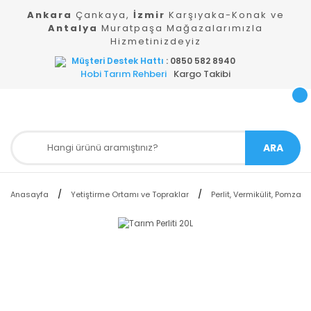
Ankara
Çankaya,
İzmir
Karşıyaka-Konak ve
Antalya
Muratpaşa Mağazalarımızla
Hizmetinizdeyiz
Müşteri Destek Hattı
: 0850 582 8940
Hobi Tarım Rehberi
Kargo Takibi
ARA
Anasayfa
Yetiştirme Ortamı ve Topraklar
Perlit, Vermikülit, Pomza ve