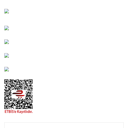
Bahçelievler Mah. Orhan Şaik Gökyay Sokak No: 8-A
Karşıyaka/İZMİR
Kahramanlar Mah. 1417. Sokak No: 9-AB Konak/İZMİR
Bayındır Mah. 322. Sokak No: 30-2 Muratpaşa/Antalya
0850 582 8940
destek@urbangarden.com.tr