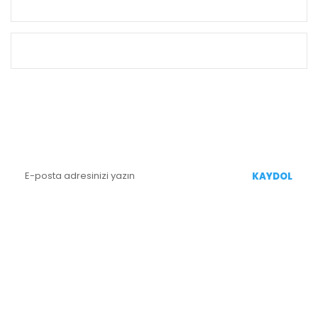
KURUMSAL
ALIŞVERİŞ
E-BÜLTEN KAYIT
Yenililiklerden Haberdar Olmak İçin Kaydolun
KAYDOL
BİZİ TAKİP EDİN