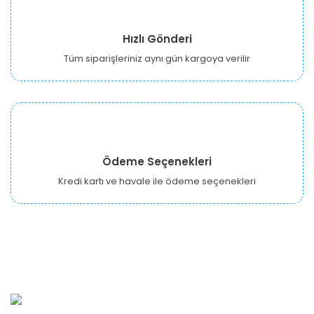
Hızlı Gönderi
Tüm siparişleriniz aynı gün kargoya verilir
Ödeme Seçenekleri
Kredi kartı ve havale ile ödeme seçenekleri
URBANGARDEN Tarım ve Sanayi LTD.
Oğuzlar Mah. 1388. Cadde No: 32-B Çankaya/ANKARA