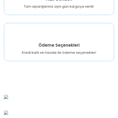
Tüm siparişleriniz aynı gün kargoya verilir
Ödeme Seçenekleri
Kredi kartı ve havale ile ödeme seçenekleri
URBANGARDEN Tarım ve Sanayi LTD.
Oğuzlar Mah. 1388. Cadde No: 32-B Çankaya/ANKARA
Bahçelievler Mah. Orhan Şaik Gökyay Sokak No: 8-A
Karşıyaka/İZMİR