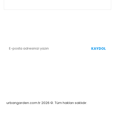
ALIŞVERİŞ
E-BÜLTEN KAYIT
Yenililiklerden Haberdar Olmak İçin Kaydolun
KAYDOL
BİZİ TAKİP EDİN
urbangarden.com.tr 2026 ©. Tüm hakları saklıdır.