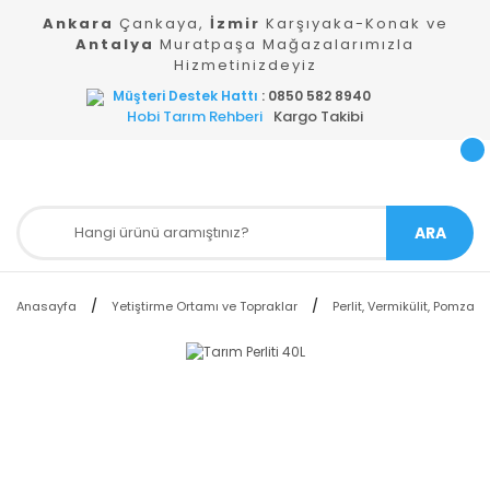
Ankara
Çankaya,
İzmir
Karşıyaka-Konak ve
Antalya
Muratpaşa Mağazalarımızla
Hizmetinizdeyiz
Müşteri Destek Hattı
: 0850 582 8940
Hobi Tarım Rehberi
Kargo Takibi
ARA
Anasayfa
Yetiştirme Ortamı ve Topraklar
Perlit, Vermikülit, Pomza ve