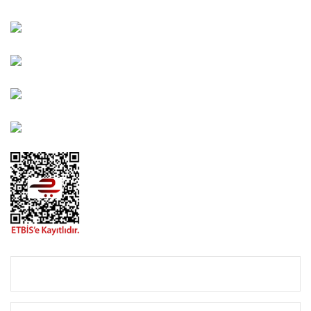
Kahramanlar Mah. 1417. Sokak No: 9-AB Konak/İZMİR
Bayındır Mah. 322. Sokak No: 30-2 Muratpaşa/Antalya
0850 582 8940
destek@urbangarden.com.tr
KURUMSAL