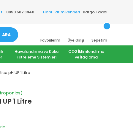
Hobi Tarım Rehberi
Kargo Takibi
tı
: 0850 582 8940
ARA
Favorilerim
Üye Girişi
Sepetim
ik
Havalandırma ve Koku
CO2 İklimlendirme
r
Filtreleme Sistemleri
ve İlaçlama
ica pH UP 1 Litre
droponics)
UP 1 Litre
rle!