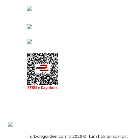
Bayındır Mah. 322. Sokak No: 30-2
Muratpaşa/Antalya
0850 582 8940
destek@urbangarden.com.tr
urbangarden.com.tr 2026 ©. Tüm hakları saklıdır.