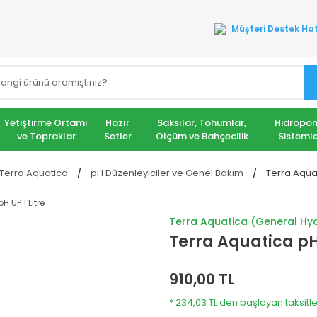
Müşteri Destek Hat
Yetiştirme Ortamı
Hazır
Saksılar, Tohumlar,
Hidropon
ve Topraklar
Setler
Ölçüm ve Bahçecilik
Sistemle
Terra Aquatica
pH Düzenleyiciler ve Genel Bakım
Terra Aquat
Terra Aquatica (General Hy
Terra Aquatica pH 
910,00 TL
* 234,03 TL den başlayan taksitle