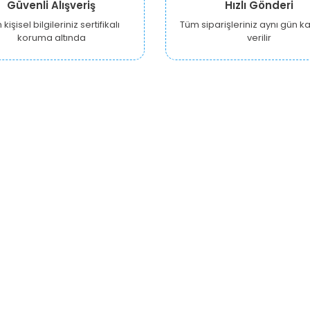
Güvenli Alışveriş
Hızlı Gönderi
kişisel bilgileriniz sertifikalı
Tüm siparişleriniz aynı gün 
koruma altında
verilir
KURUMSAL
ALIŞVERİŞ
Y
Hakkımızda
Hesabım
Ankara Growshop
Siparişlerim
İzmir Growshop
Alışveriş Sepetim
A
Antalya Growshop
Beğendiklerim
Gizlilik Güvenlik Politikası
Yardım
B
R
Mesafeli Satış Sözleşmesi
Sıkça Sorulan Sorular