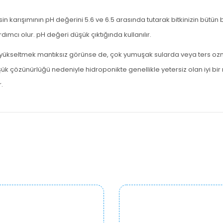
in karışımının pH değerini 5.6 ve 6.5 arasında tutarak bitkinizin bütün 
ımcı olur. pH değeri düşük çıktığında kullanılır.
esini yükseltmek mantıksız görünse de, çok yumuşak sularda veya ters oz
k çözünürlüğü nedeniyle hidroponikte genellikle yetersiz olan iyi bir m
.