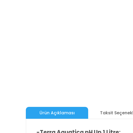
Ürün Açıklaması
Taksit Seçenekl
-Terra Aquatica pH Up 1 Litre: