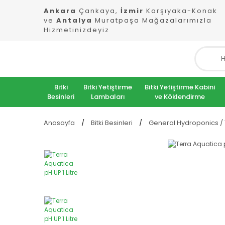
Ankara
Çankaya,
İzmir
Karşıyaka-Konak
ve
Antalya
Muratpaşa Mağazalarımızla
Hizmetinizdeyiz
Bitki
Bitki Yetiştirme
Bitki Yetiştirme Kabini
Besinleri
Lambaları
ve Köklendirme
Anasayfa
Bitki Besinleri
General Hydroponics / 