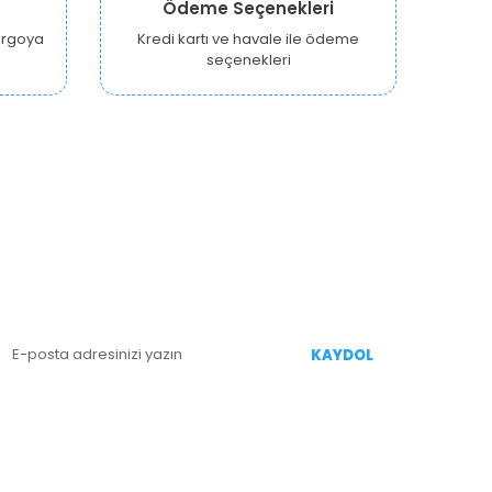
Ödeme Seçenekleri
kargoya
Kredi kartı ve havale ile ödeme
seçenekleri
E-BÜLTEN KAYIT
enililiklerden Haberdar Olmak İçin Kaydolun
KAYDOL
İZİ TAKİP EDİN