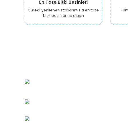
En Taze Bitki Besinleri
Sürekli yenilenen stoklarımızla en taze
Tüm 
bitki besinlerine ulaşın
URBANGARDEN Tarım ve Sanayi LTD.
Oğuzlar Mah. 1388. Cadde No: 32-B
Çankaya/ANKARA
Bahçelievler Mah. Orhan Şaik Gökyay Sokak No: 8-
Karşıyaka/İZMİR
Kahramanlar Mah. 1417. Sokak No: 9-AB Konak/İZMİ