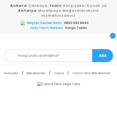
Ankara
Çankaya,
İzmir
Karşıyaka-Konak ve
Antalya
Muratpaşa Mağazalarımızla
Hizmetinizdeyiz
Müşteri Destek Hattı
: 0850 582 8940
Hobi Tarım Rehberi
Kargo Takibi
ARA
Anasayfa
Bitki Besinleri
Canna
Canna Terra Bitki Besinleri