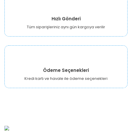
Hızlı Gönderi
Tüm siparişleriniz aynı gün kargoya verilir
Ödeme Seçenekleri
Kredi kartı ve havale ile ödeme seçenekleri
URBANGARDEN Tarım ve Sanayi LTD.
Oğuzlar Mah. 1388. Cadde No: 32-B Çankaya/ANKARA