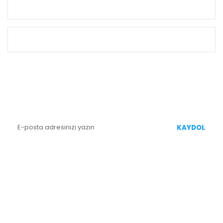
KURUMSAL
ALIŞVERİŞ
E-BÜLTEN KAYIT
Yenililiklerden Haberdar Olmak İçin Kaydolun
KAYDOL
BİZİ TAKİP EDİN