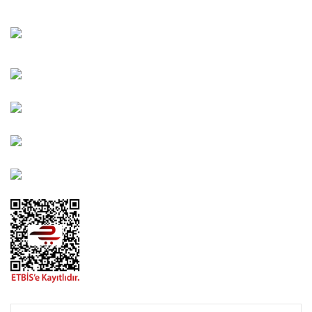
Bahçelievler Mah. Orhan Şaik Gökyay Sokak No: 8-A
Karşıyaka/İZMİR
Kahramanlar Mah. 1417. Sokak No: 9-AB Konak/İZMİR
Bayındır Mah. 322. Sokak No: 30-2 Muratpaşa/Antalya
0850 582 8940
destek@urbangarden.com.tr