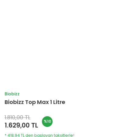
Biobizz
Biobizz Top Max 1 Litre
1.810,00 TL
%10
1.629,00 TL
* 418,94 TL den başlayan taksitlerle!