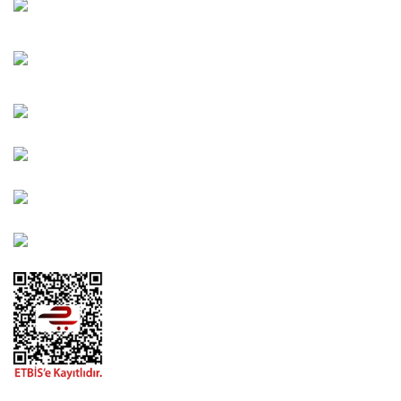
Oğuzlar Mah. 1388. Cadde No: 32-B Çankaya/ANKARA
Bahçelievler Mah. Orhan Şaik Gökyay Sokak No: 8-A
Karşıyaka/İZMİR
Kahramanlar Mah. 1417. Sokak No: 9-AB Konak/İZMİR
Bayındır Mah. 322. Sokak No: 30-2 Muratpaşa/Antalya
0850 582 8940
destek@urbangarden.com.tr