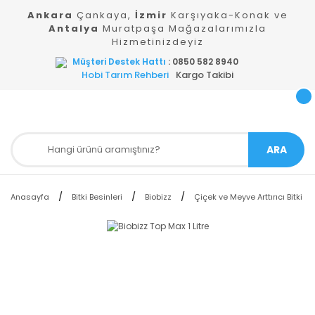
Ankara
Çankaya,
İzmir
Karşıyaka-Konak ve
Antalya
Muratpaşa Mağazalarımızla
Hizmetinizdeyiz
Müşteri Destek Hattı
: 0850 582 8940
Hobi Tarım Rehberi
Kargo Takibi
ARA
Anasayfa
Bitki Besinleri
Biobizz
Çiçek ve Meyve Arttırıcı Bitki Be