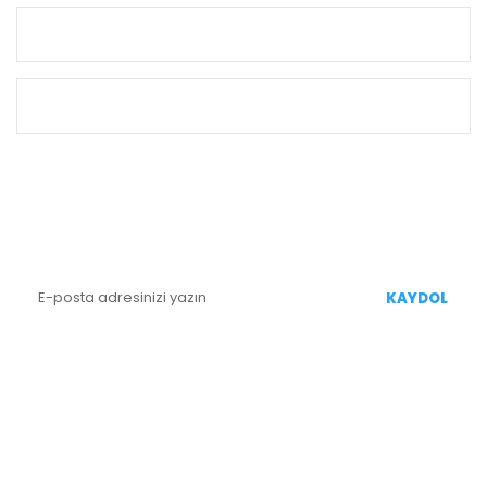
KURUMSAL
ALIŞVERİŞ
E-BÜLTEN KAYIT
Yenililiklerden Haberdar Olmak İçin Kaydolun
KAYDOL
BİZİ TAKİP EDİN