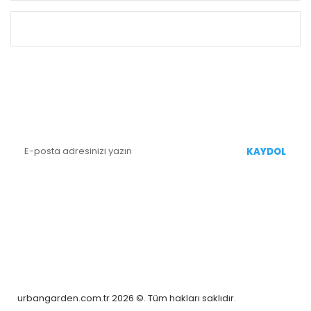
ALIŞVERİŞ
E-BÜLTEN KAYIT
Yenililiklerden Haberdar Olmak İçin Kaydolun
KAYDOL
BİZİ TAKİP EDİN
urbangarden.com.tr 2026 ©. Tüm hakları saklıdır.