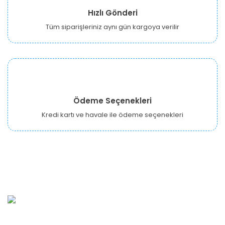
Hızlı Gönderi
Tüm siparişleriniz aynı gün kargoya verilir
Ödeme Seçenekleri
Kredi kartı ve havale ile ödeme seçenekleri
URBANGARDEN Tarım ve Sanayi LTD.
Oğuzlar Mah. 1388. Cadde No: 32-B Çankaya/ANKARA
Bahçelievler Mah. Orhan Şaik Gökyay Sokak No: 8-A