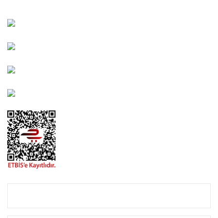
Kahramanlar Mah. 1417. Sokak No: 9-AB Konak/İZMİR
Bayındır Mah. 322. Sokak No: 30-2 Muratpaşa/Antalya
0850 582 8940
destek@urbangarden.com.tr
KURUMSAL