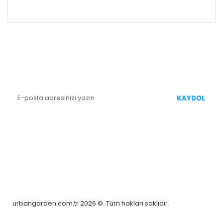
ALIŞVERİŞ
E-BÜLTEN KAYIT
Yenililiklerden Haberdar Olmak İçin Kaydolun
KAYDOL
BİZİ TAKİP EDİN
urbangarden.com.tr 2026 ©. Tüm hakları saklıdır.