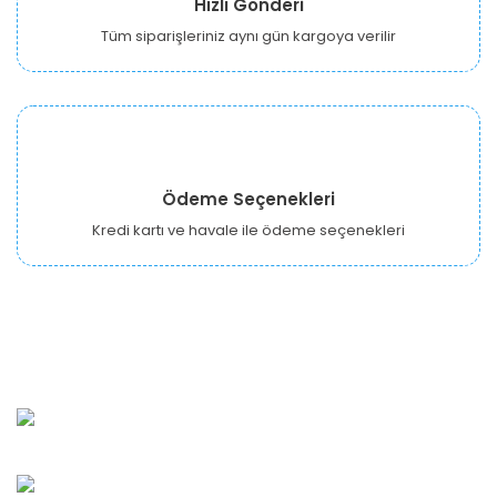
Hızlı Gönderi
Tüm siparişleriniz aynı gün kargoya verilir
Ödeme Seçenekleri
Kredi kartı ve havale ile ödeme seçenekleri
URBANGARDEN Tarım ve Sanayi LTD.
Oğuzlar Mah. 1388. Cadde No: 32-B Çankaya/ANKARA
Bahçelievler Mah. Orhan Şaik Gökyay Sokak No: 8-A
Karşıyaka/İZMİR