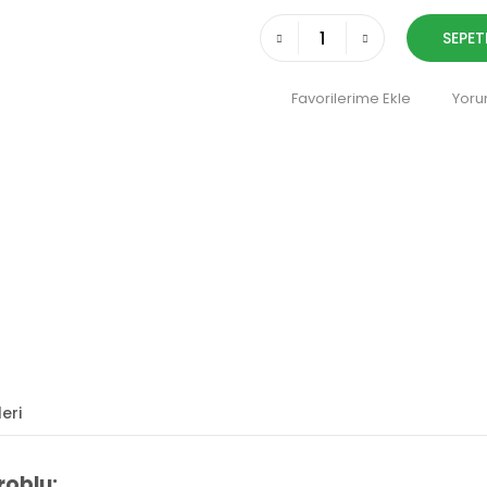
SEPET
Yoru
eri
roblu: