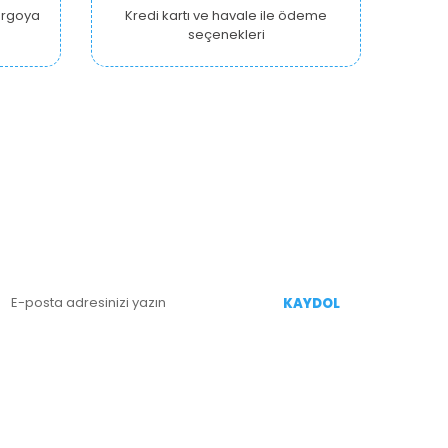
kargoya
Kredi kartı ve havale ile ödeme
seçenekleri
E-BÜLTEN KAYIT
enililiklerden Haberdar Olmak İçin Kaydolun
KAYDOL
İZİ TAKİP EDİN