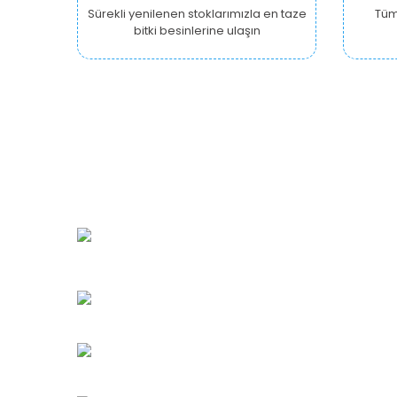
Sürekli yenilenen stoklarımızla en taze
Tüm 
bitki besinlerine ulaşın
URBANGARDEN Tarım ve Sanayi LTD.
Oğuzlar Mah. 1388. Cadde No: 32-B
Çankaya/ANKARA
Bahçelievler Mah. Orhan Şaik Gökyay Sokak No: 8-
Karşıyaka/İZMİR
Kahramanlar Mah. 1417. Sokak No: 9-AB Konak/İZMİ
Bayındır Mah. 322. Sokak No: 30-2