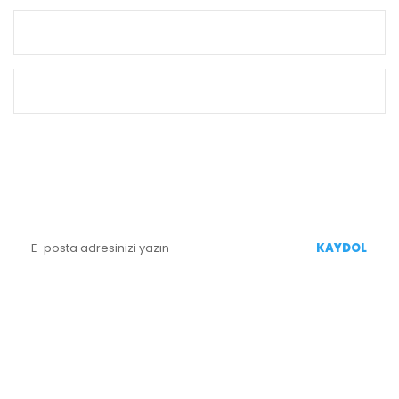
KURUMSAL
ALIŞVERİŞ
E-BÜLTEN KAYIT
Yenililiklerden Haberdar Olmak İçin Kaydolun
KAYDOL
BİZİ TAKİP EDİN