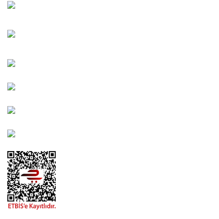
Oğuzlar Mah. 1388. Cadde No: 32-B Çankaya/ANKARA
Bahçelievler Mah. Orhan Şaik Gökyay Sokak No: 8-A
Karşıyaka/İZMİR
Kahramanlar Mah. 1417. Sokak No: 9-AB Konak/İZMİR
Bayındır Mah. 322. Sokak No: 30-2 Muratpaşa/Antalya
0850 582 8940
destek@urbangarden.com.tr