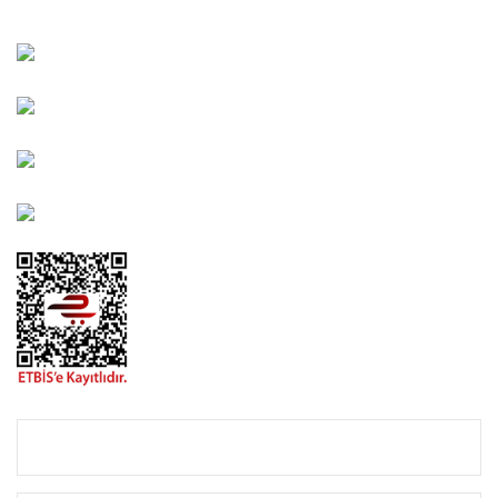
Kahramanlar Mah. 1417. Sokak No: 9-AB Konak/İZMİR
Bayındır Mah. 322. Sokak No: 30-2 Muratpaşa/Antalya
0850 582 8940
destek@urbangarden.com.tr
KURUMSAL