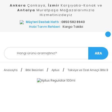
Ankara
Çankaya,
İzmir
Karşıyaka-Konak ve
Antalya
Muratpaşa Mağazalarımızla
Hizmetinizdeyiz
Müşteri Destek Hattı
: 0850 582 8940
Hobi Tarım Rehberi
Kargo Takibi
ARA
Anasayfa
Bitki Besinleri
Aptus
Takviye ve Özel Amaçlı Bitki Besi