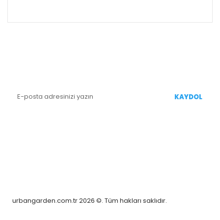
ALIŞVERİŞ
E-BÜLTEN KAYIT
Yenililiklerden Haberdar Olmak İçin Kaydolun
KAYDOL
BİZİ TAKİP EDİN
urbangarden.com.tr 2026 ©. Tüm hakları saklıdır.