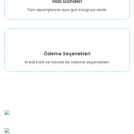
Hızlı Gönderi
Tüm siparişleriniz aynı gün kargoya verilir
Ödeme Seçenekleri
Kredi kartı ve havale ile ödeme seçenekleri
URBANGARDEN Tarım ve Sanayi LTD.
Oğuzlar Mah. 1388. Cadde No: 32-B Çankaya/ANKARA
Bahçelievler Mah. Orhan Şaik Gökyay Sokak No: 8-A
Karşıyaka/İZMİR