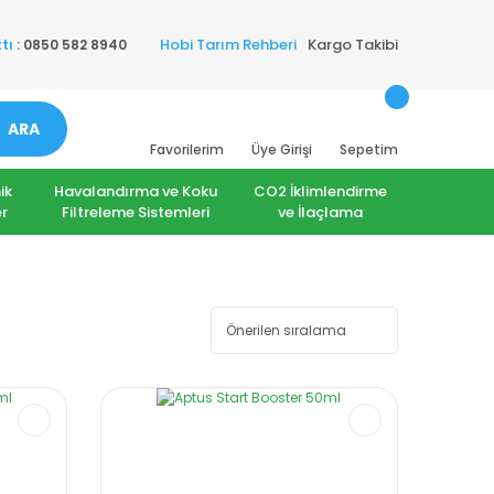
Hobi Tarım Rehberi
Kargo Takibi
tı
: 0850 582 8940
ARA
Favorilerim
Üye Girişi
Sepetim
ik
Havalandırma ve Koku
CO2 İklimlendirme
r
Filtreleme Sistemleri
ve İlaçlama