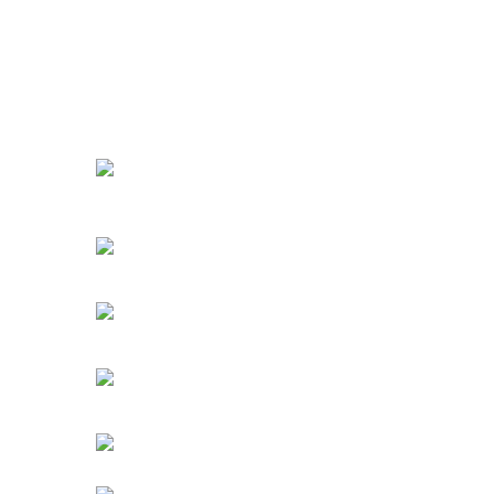
URBANGARDEN Tarım ve Sanayi LTD.
Oğuzlar Mah. 1388. Cadde No: 32-B
Çankaya/ANKARA
Bahçelievler Mah. Orhan Şaik Gökyay Sokak No: 8-
Karşıyaka/İZMİR
Kahramanlar Mah. 1417. Sokak No: 9-AB Konak/İZMİ
Bayındır Mah. 322. Sokak No: 30-2
Muratpaşa/Antalya
0850 582 8940