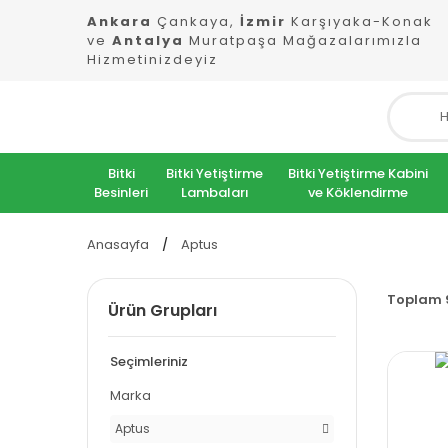
Ankara
Çankaya,
İzmir
Karşıyaka-Konak
ve
Antalya
Muratpaşa Mağazalarımızla
Hizmetinizdeyiz
Bitki
Bitki Yetiştirme
Bitki Yetiştirme Kabini
Besinleri
Lambaları
ve Köklendirme
Anasayfa
Aptus
Toplam 
Ürün Grupları
Seçimleriniz
Marka
Aptus