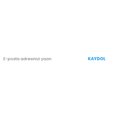
E-BÜLTEN KAYIT
enililiklerden Haberdar Olmak İçin Kaydolun
KAYDOL
İZİ TAKİP EDİN