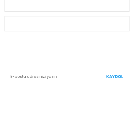
KURUMSAL
ALIŞVERİŞ
E-BÜLTEN KAYIT
Yenililiklerden Haberdar Olmak İçin Kaydolun
KAYDOL
BİZİ TAKİP EDİN