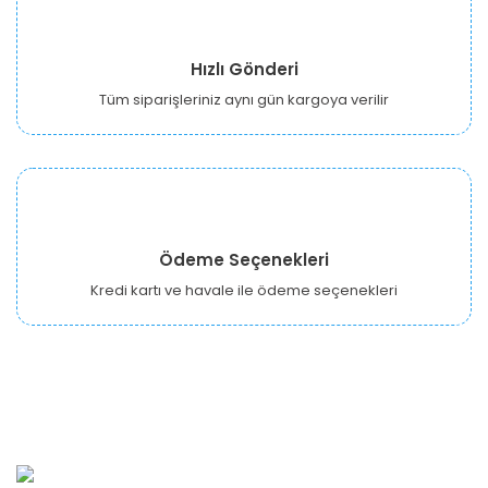
Hızlı Gönderi
Tüm siparişleriniz aynı gün kargoya verilir
Ödeme Seçenekleri
Kredi kartı ve havale ile ödeme seçenekleri
URBANGARDEN Tarım ve Sanayi LTD.
Oğuzlar Mah. 1388. Cadde No: 32-B Çankaya/ANKARA