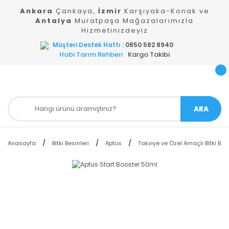
Ankara
Çankaya,
İzmir
Karşıyaka-Konak ve
Antalya
Muratpaşa Mağazalarımızla
Hizmetinizdeyiz
Müşteri Destek Hattı
: 0850 582 8940
Hobi Tarım Rehberi
Kargo Takibi
ARA
Anasayfa
Bitki Besinleri
Aptus
Takviye ve Özel Amaçlı Bitki Besi