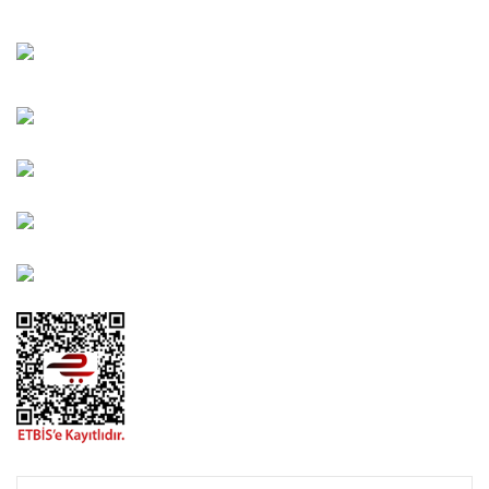
Bahçelievler Mah. Orhan Şaik Gökyay Sokak No: 8-A
Karşıyaka/İZMİR
Kahramanlar Mah. 1417. Sokak No: 9-AB Konak/İZMİR
Bayındır Mah. 322. Sokak No: 30-2 Muratpaşa/Antalya
0850 582 8940
destek@urbangarden.com.tr