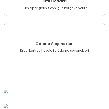
Hızlı Gönderi
Tüm siparişleriniz aynı gün kargoya verilir
Ödeme Seçenekleri
Kredi kartı ve havale ile ödeme seçenekleri
URBANGARDEN Tarım ve Sanayi LTD.
Oğuzlar Mah. 1388. Cadde No: 32-B Çankaya/ANKARA
Bahçelievler Mah. Orhan Şaik Gökyay Sokak No: 8-A
Karşıyaka/İZMİR