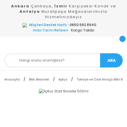
Ankara
Çankaya,
İzmir
Karşıyaka-Konak ve
Antalya
Muratpaşa Mağazalarımızla
Hizmetinizdeyiz
Müşteri Destek Hattı
: 0850 582 8940
Hobi Tarım Rehberi
Kargo Takibi
ARA
Anasayfa
Bitki Besinleri
Aptus
Takviye ve Özel Amaçlı Bitki Besi