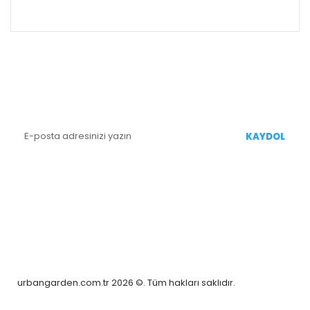
ALIŞVERİŞ
E-BÜLTEN KAYIT
Yenililiklerden Haberdar Olmak İçin Kaydolun
KAYDOL
BİZİ TAKİP EDİN
urbangarden.com.tr 2026 ©. Tüm hakları saklıdır.