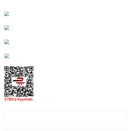
Kahramanlar Mah. 1417. Sokak No: 9-AB Konak/İZMİR
Bayındır Mah. 322. Sokak No: 30-2 Muratpaşa/Antalya
0850 582 8940
destek@urbangarden.com.tr
KURUMSAL